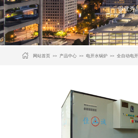
以优秀
网站首页
产品中心
电开水锅炉
全自动电
>>
>>
>>