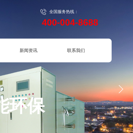
全国服务热线：
400-004-8688
新闻资讯
联系我们
能环保