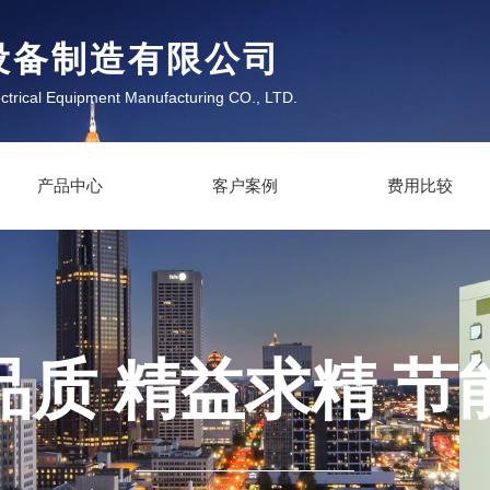
设备制造有限公司
trical Equipment Manufacturing CO., LTD.
产品中心
客户案例
费用比较
品质 精益求精 节