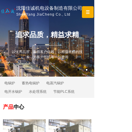
沈阳佳诚机电设备制造有限公司
ShenYang JiaCheng Co., Ltd
追求
品质，精益求精
以优秀品质，赢得客户信赖；以精益求精的技
术，为客户节约每一分费用
电锅炉
蓄热电锅炉
电蒸汽锅炉
电开水锅炉
水处理系统
节能PLC系统
产品
中心