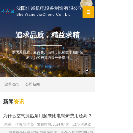
沈阳佳诚机电设备制造有限公司
ShenYang JiaCheng Co., Ltd
追求
品质，精益求精
以优秀品质，赢得客户信赖；以精益求精的技
术，为客户节约每一分费用
业界动态
公司新闻
新闻
资讯
为什么空气源热泵用起来比电锅炉费用还高？
来源:
作者:
管理员
发布时间:
2024-07-04
5276
次浏览
宣称能效比超过3的空气源热泵，为什么运行费用比能