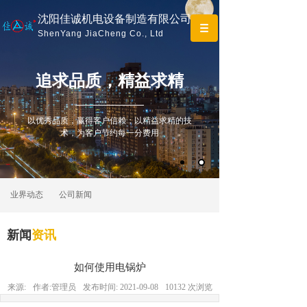
沈阳佳诚机电设备制造有限公司
ShenYang JiaCheng Co., Ltd
追求
品质，精益求精
以优秀品质，赢得客户信赖；以精益求精的技
术，为客户节约每一分费用
业界动态
公司新闻
新闻
资讯
如何使用电锅炉
来源:
作者:
管理员
发布时间:
2021-09-08
10132
次浏览