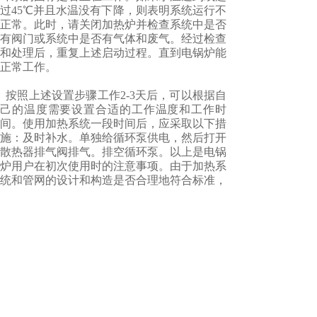
过45℃并且水温没有下降，则表明系统运行不
正常。此时，请关闭加热炉并检查系统中是否
有阀门或
系统中是否有气体和废气。经过检查
和处理后，重复上述启动过程。直到电锅炉能
正常工作。
按照上述设置步骤工作2-3天后，可以根据自
己的温度需要设置合适的工作温度和工作时
间。使用加热系统一段时间后，应采取以下措
施：及时补水。单独给循环泵供电，然后打开
散热器排气阀排气。排空循环泵。以上是电锅
炉用户在初次使用时的注意事项。由于加热系
统和管网的设计和构造是否合理地符合标准，
使用中可能会出现各种问题。
以上便是电锅炉的具体操作方法了，希望这篇
文章能对大家有所帮助。
上一篇：
水蓄热电锅炉的优点
下一篇：
电锅炉养护