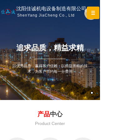
沈阳佳诚机电设备制造有限公司
ShenYang JiaCheng Co., Ltd
追求
品质，精益求精
以优秀品质，赢得客户信赖；以精益求精的技
术，为客户节约每一分费用
产品
中心
Product Center